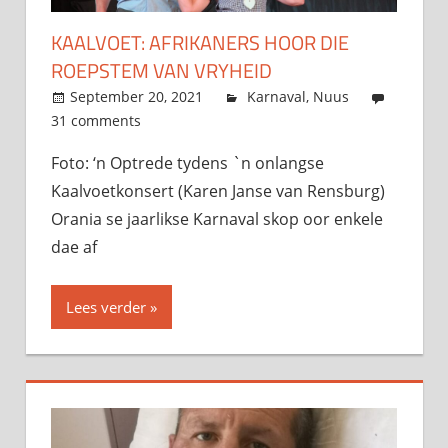
KAALVOET: AFRIKANERS HOOR DIE
ROEPSTEM VAN VRYHEID
September 20, 2021
admin
Karnaval
,
Nuus
31 comments
Foto: ‘n Optrede tydens `n onlangse
Kaalvoetkonsert (Karen Janse van Rensburg)
Orania se jaarlikse Karnaval skop oor enkele
dae af
Lees verder