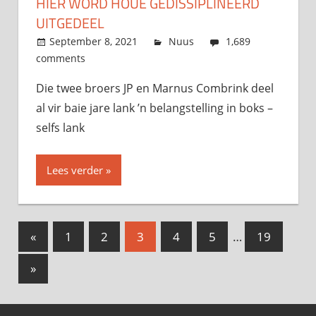
HIER WORD HOUE GEDISSIPLINEERD
UITGEDEEL
September 8, 2021
admin
Nuus
1,689
comments
Die twee broers JP en Marnus Combrink deel
al vir baie jare lank ’n belangstelling in boks –
selfs lank
Lees verder
«
Previous
1
2
3
4
5
…
19
Posts
Posts
Next
»
navigation
Posts