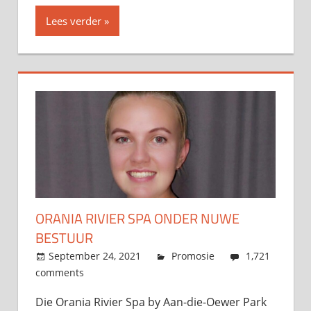
Lees verder
ORANIA RIVIER SPA ONDER NUWE
BESTUUR
September 24, 2021
admin
Promosie
1,721
comments
Die Orania Rivier Spa by Aan-die-Oewer Park