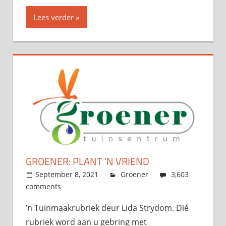
Lees verder
GROENER: PLANT ’N VRIEND
September 8, 2021
admin
Groener
3,603
comments
’n Tuinmaakrubriek deur Lida Strydom. Dié
rubriek word aan u gebring met