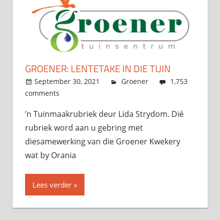
GROENER: LENTETAKE IN DIE TUIN
September 30, 2021
admin
Groener
1,753
comments
’n Tuinmaakrubriek deur Lida Strydom. Dié
rubriek word aan u gebring met
diesamewerking van die Groener Kwekery
wat by Orania
Lees verder