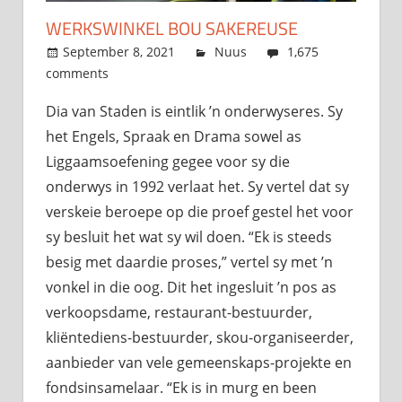
WERKSWINKEL BOU SAKEREUSE
September 8, 2021
admin
Nuus
1,675
comments
Dia van Staden is eintlik ’n onderwyseres. Sy
het Engels, Spraak en Drama sowel as
Liggaamsoefening gegee voor sy die
onderwys in 1992 verlaat het. Sy vertel dat sy
verskeie beroepe op die proef gestel het voor
sy besluit het wat sy wil doen. “Ek is steeds
besig met daardie proses,” vertel sy met ’n
vonkel in die oog. Dit het ingesluit ’n pos as
verkoopsdame, restaurant-bestuurder,
kliëntediens-bestuurder, skou-organiseerder,
aanbieder van vele gemeenskaps-projekte en
fondsinsamelaar. “Ek is in murg en been