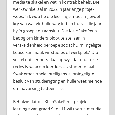
media te skakel en wat ’n kontrak behels. Die
werkswinkel sal in 2022 ’n jaarlange projek
wees. “Ek wou hê die leerlinge moet ’n gevoel
kry van wat vir hulle wag indien hul vir die jaar
by ’n groep sou aansluit. Die KleinSakeReus
beoog om kinders bloot te stel aan ’n
verskeidenheid beroepe sodat hul ’n ingeligte
keuse kan maak vir studies of werkplek.” Dia
vertel dat kenners daarop wys dat daar drie
redes is waarom leerders as studente faal:
Swak emosionele intelligensie, oningeligte
besluit van studierigting en hulle weet nie hoe
om navorsing te doen nie.
Behalwe dat die KleinSakeReus-projek
leerlinge van graad 9 tot 11 wil toerus met die