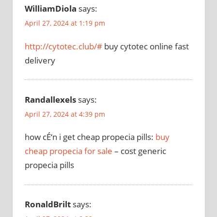
WilliamDiola
says:
April 27, 2024 at 1:19 pm
http://cytotec.club/#
buy cytotec online fast
delivery
Randallexels
says:
April 27, 2024 at 4:39 pm
how cÉ‘n i get cheap propecia pills:
buy
cheap propecia for sale
– cost generic
propecia pills
RonaldBrilt
says: