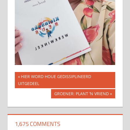
Previous
HIER WORD HOUE GEDISSIPLINEERD
Post
UITGEDEEL
Post:
navigation
Next
GROENER: PLANT ’N VRIEND
Post:
1,675 COMMENTS