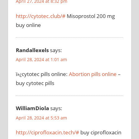
April 27, 2024 at 8:32 pm
http://cytotec.club/#
Misoprostol 200 mg
buy online
Randallexels
says:
April 28, 2024 at 1:01 am
ï»¿cytotec pills online:
Abortion pills online
–
buy cytotec pills
WilliamDiola
says:
April 28, 2024 at 5:53 am
http://ciprofloxacin.tech/#
buy ciprofloxacin