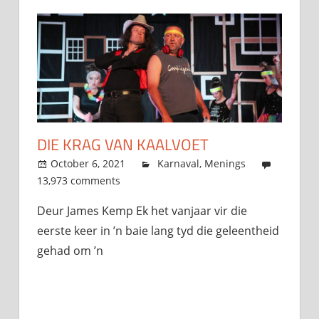
DIE KRAG VAN KAALVOET
October 6, 2021
admin
Karnaval
,
Menings
13,973 comments
Deur James Kemp Ek het vanjaar vir die
eerste keer in ’n baie lang tyd die geleentheid
gehad om ’n