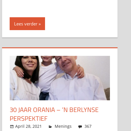
Lees verder
30 JAAR ORANIA – ’N BERLYNSE
PERSPEKTIEF
April 28, 2021
admin
Menings
367