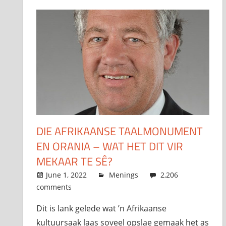
DIE AFRIKAANSE TAALMONUMENT
EN ORANIA – WAT HET DIT VIR
MEKAAR TE SÊ?
June 1, 2022
admin
Menings
2,206
comments
Dit is lank gelede wat ’n Afrikaanse
kultuursaak laas soveel opslae gemaak het as