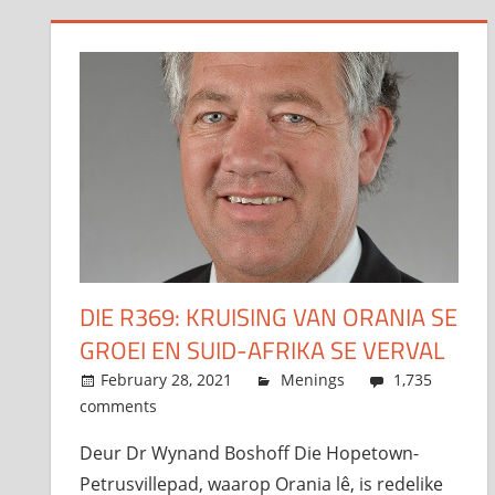
DIE R369: KRUISING VAN ORANIA SE
GROEI EN SUID-AFRIKA SE VERVAL
February 28, 2021
admin
Menings
1,735
comments
Deur Dr Wynand Boshoff Die Hopetown-
Petrusvillepad, waarop Orania lê, is redelike