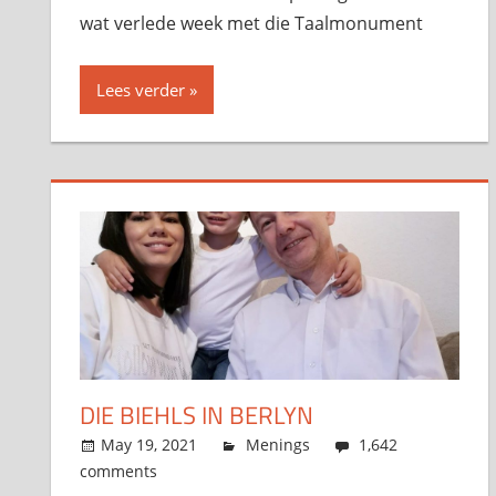
wat verlede week met die Taalmonument
Lees verder
DIE BIEHLS IN BERLYN
May 19, 2021
admin
Menings
1,642
comments