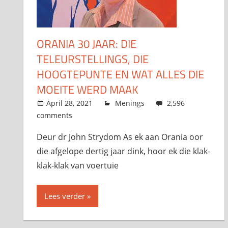
ORANIA 30 JAAR: DIE
TELEURSTELLINGS, DIE
HOOGTEPUNTE EN WAT ALLES DIE
MOEITE WERD MAAK
April 28, 2021
admin
Menings
2,596
comments
Deur dr John Strydom As ek aan Orania oor
die afgelope dertig jaar dink, hoor ek die klak-
klak-klak van voertuie
Lees verder