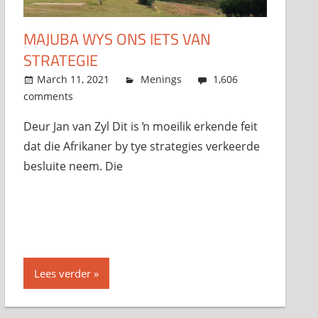
MAJUBA WYS ONS IETS VAN
STRATEGIE
March 11, 2021
admin
Menings
1,606
comments
Deur Jan van Zyl Dit is ŉ moeilik erkende feit
dat die Afrikaner by tye strategies verkeerde
besluite neem. Die
Lees verder