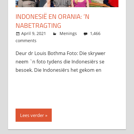
INDONESIË EN ORANIA: ’N
NABETRAGTING
April 9, 2021
admin
Menings
1,466
comments
Deur dr Louis Bothma Foto: Die skrywer
neem `n foto tydens die Indonesiërs se
besoek. Die Indonesiërs het gekom en
Lees verder