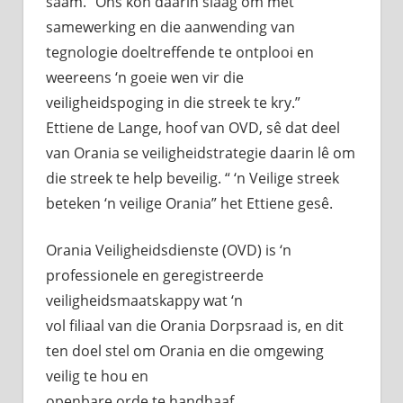
saam. “Ons kon daarin slaag om met
samewerking en die aanwending van
tegnologie doeltreffende te ontplooi en
weereens ‘n goeie wen vir die
veiligheidspoging in die streek te kry.”
Ettiene de Lange, hoof van OVD, sê dat deel
van Orania se veiligheidstrategie daarin lê om
die streek te help beveilig. “ ‘n Veilige streek
beteken ‘n veilige Orania” het Ettiene gesê.
Orania Veiligheidsdienste (OVD) is ‘n
professionele en geregistreerde
veiligheidsmaatskappy wat ‘n
vol filiaal van die Orania Dorpsraad is, en dit
ten doel stel om Orania en die omgewing
veilig te hou en
openbare orde te handhaaf.