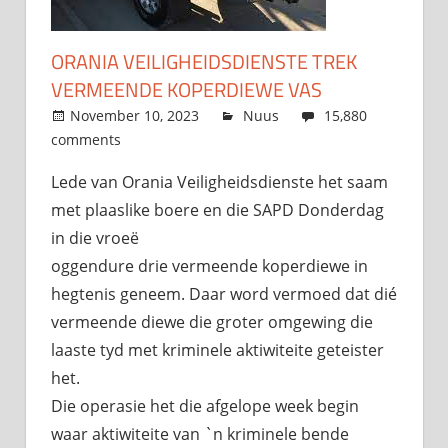
ORANIA VEILIGHEIDSDIENSTE TREK
VERMEENDE KOPERDIEWE VAS
November 10, 2023
admin
Nuus
15,880
comments
Lede van Orania Veiligheidsdienste het saam
met plaaslike boere en die SAPD Donderdag
in die vroeë
oggendure drie vermeende koperdiewe in
hegtenis geneem. Daar word vermoed dat dié
vermeende diewe die groter omgewing die
laaste tyd met kriminele aktiwiteite geteister
het.
Die operasie het die afgelope week begin
waar aktiwiteite van `n kriminele bende