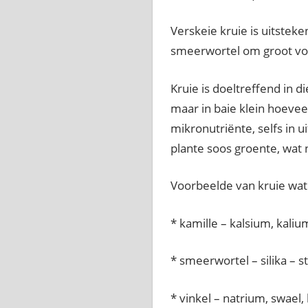
Verskeie kruie is uitstek
smeerwortel om groot vol
Kruie is doeltreffend in 
maar in baie klein hoeve
mikronutriënte, selfs in u
plante soos groente, wat n
Voorbeelde van kruie wa
* kamille – kalsium, kaliu
* smeerwortel – silika – s
* vinkel – natrium, swael,