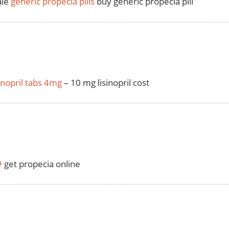
ale
generic propecia pills
buy generic propecia pill
sinopril tabs 4mg
– 10 mg lisinopril cost
#
get propecia online