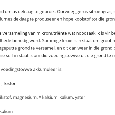
end om as deklaag te gebruik. Oorweeg gerus sitroengras, s
umes deklaag te produseer en hope koolstof tot die gron
die versameling van mikronutriënte wat noodsaaklik is vir b
elhede benodig word. Sommige kruie is in staat om groot
itgeputte grond te versamel, en dit dan weer in die grond 
ie self in staat is om die voedingstowwe uit die grond te 
t voedingstowwe akkumuleer is:
m, fosfor
tikstof, magnesium, * kalsium, kalium, yster
 kalium