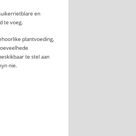
uikerrietblare en
d te voeg.
ehoorlike plantvoeding,
 hoeveelhede
beskikbaar te stel aan
myn nie.