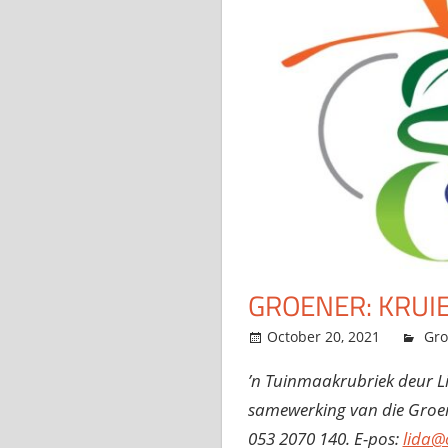
GROENER: KRUI
October 20, 2021
ad
Gro
’n Tuinmaakrubriek deur L
samewerking van die Groen
053 2070 140. E-pos:
lida@