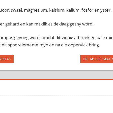
luoor, swael, magnesium, kalsium, kalium, fosfor en yster.
kker gehard en kan maklik as deklaag gesny word.
ompos gevoeg word, omdat dit vinnig afbreek en baie mi
t dit spoorelemente myn en na die oppervlak bring.
Y KLAS
Next
DR DASSIE: LAAT
Post: