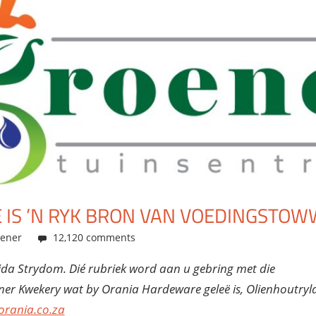
E IS ’N RYK BRON VAN VOEDINGSTOW
min
ener
12,120 comments
ida Strydom. Dié rubriek word aan u gebring met die
er Kwekery wat by Orania Hardeware geleë is,
Olienhoutryl
orania.co.za