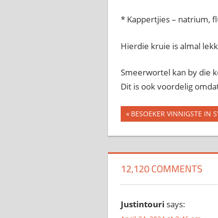
* Kappertjies – natrium, f
Hierdie kruie is almal le
Smeerwortel kan by die k
Dit is ook voordelig omda
Previous
BESOEKER VINNIGSTE IN S
Post
Post:
navigation
12,120 COMMENTS
Justintouri
says: