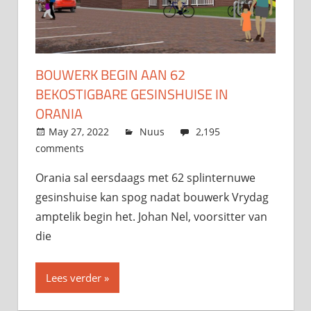
BOUWERK BEGIN AAN 62
BEKOSTIGBARE GESINSHUISE IN
ORANIA
May 27, 2022
admin
Nuus
2,195
comments
Orania sal eersdaags met 62 splinternuwe
gesinshuise kan spog nadat bouwerk Vrydag
amptelik begin het. Johan Nel, voorsitter van
die
Lees verder