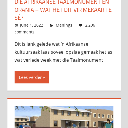
DIE AFRIKAANSE TAALMONUMENT EN
ORANIA – WAT HET DIT VIR MEKAAR TE
SÊ?
June 1, 2022
admin
Menings
2,206
comments
Dit is lank gelede wat ’n Afrikaanse
kultuursaak laas soveel opslae gemaak het as
wat verlede week met die Taalmonument
Lees verder