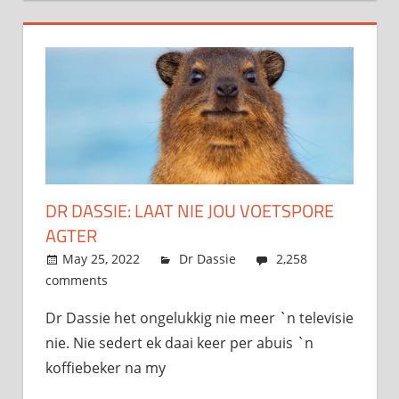
DR DASSIE: LAAT NIE JOU VOETSPORE
AGTER
May 25, 2022
admin
Dr Dassie
2,258
comments
Dr Dassie het ongelukkig nie meer `n televisie
nie. Nie sedert ek daai keer per abuis `n
koffiebeker na my