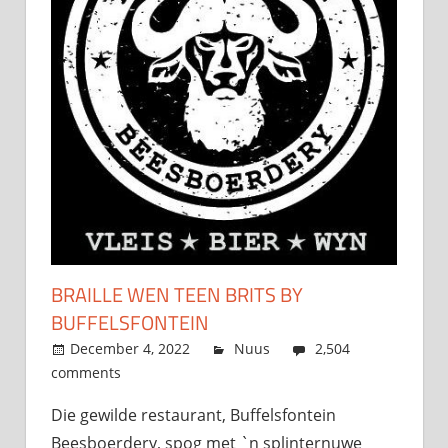
BRAILLE WEN TEEN BRITS BY
BUFFELSFONTEIN
December 4, 2022
admin
Nuus
2,504
comments
Die gewilde restaurant, Buffelsfontein
Beesboerdery, spog met `n splinternuwe