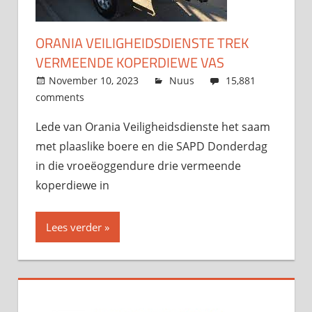
ORANIA VEILIGHEIDSDIENSTE TREK
VERMEENDE KOPERDIEWE VAS
November 10, 2023
admin
Nuus
15,881
comments
Lede van Orania Veiligheidsdienste het saam
met plaaslike boere en die SAPD Donderdag
in die vroeëoggendure drie vermeende
koperdiewe in
Lees verder