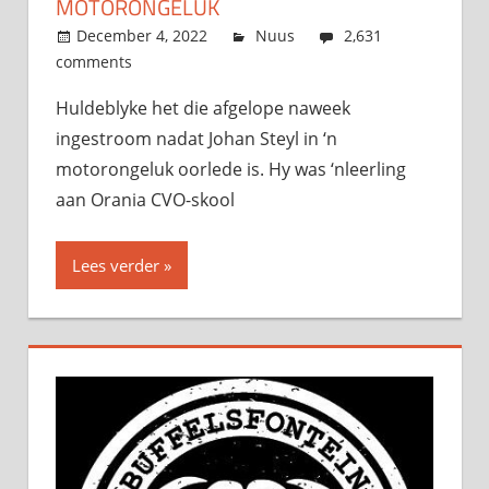
MOTORONGELUK
December 4, 2022
admin
Nuus
2,631
comments
Huldeblyke het die afgelope naweek
ingestroom nadat Johan Steyl in ‘n
motorongeluk oorlede is. Hy was ‘nleerling
aan Orania CVO-skool
Lees verder