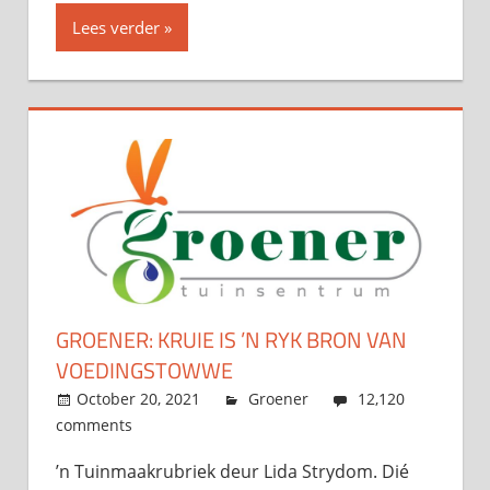
Lees verder
GROENER: KRUIE IS ’N RYK BRON VAN
VOEDINGSTOWWE
October 20, 2021
admin
Groener
12,120
comments
’n Tuinmaakrubriek deur Lida Strydom. Dié