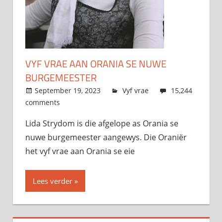
VYF VRAE AAN ORANIA SE NUWE
BURGEMEESTER
September 19, 2023
admin
Vyf vrae
15,244
comments
Lida Strydom is die afgelope as Orania se
nuwe burgemeester aangewys. Die Oraniër
het vyf vrae aan Orania se eie
Lees verder